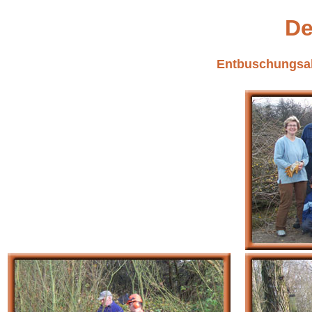
De
Entbuschungsak